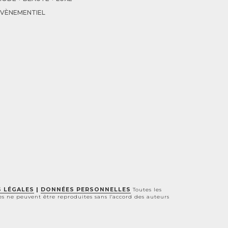
ÉVÈNEMENTIEL
 LÉGALES
|
DONNÉES PERSONNELLES
T
outes les
les ne peuvent être reproduites sans l'accord des auteurs