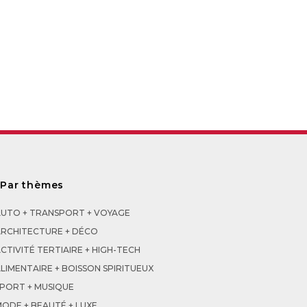
_Par thèmes
AUTO + TRANSPORT + VOYAGE
ARCHITECTURE + DÉCO
CTIVITÉ TERTIAIRE + HIGH-TECH
LIMENTAIRE + BOISSON SPIRITUEUX
SPORT + MUSIQUE
ODE + BEAUTÉ + LUXE