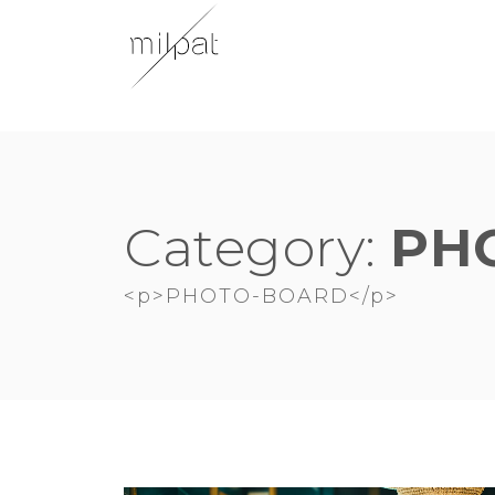
Skip
to
content
Category:
PH
<p>PHOTO-BOARD</p>