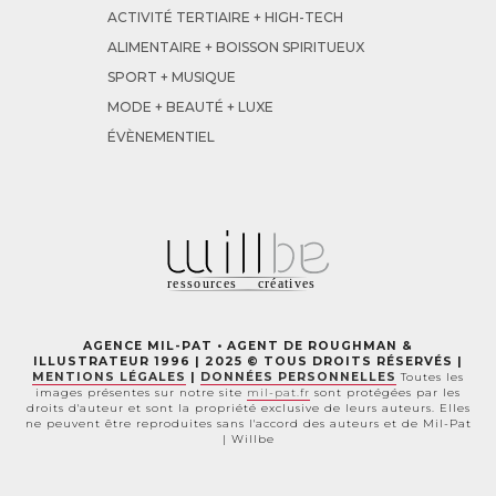
ACTIVITÉ TERTIAIRE + HIGH-TECH
ALIMENTAIRE + BOISSON SPIRITUEUX
SPORT + MUSIQUE
MODE + BEAUTÉ + LUXE
ÉVÈNEMENTIEL
AGENCE MIL-PAT • AGENT DE ROUGHMAN &
ILLUSTRATEUR 1996 | 2025 © TOUS DROITS RÉSERVÉS |
MENTIONS LÉGALES
|
DONNÉES PERSONNELLES
T
outes les
images présentes sur notre site
mil-pat.fr
sont protégées par les
droits d'auteur
et sont la propriété exclusive de leurs auteurs.
E
lles
ne peuvent être reproduites sans l'accord des auteurs et de
M
il-
P
at
|
W
illbe